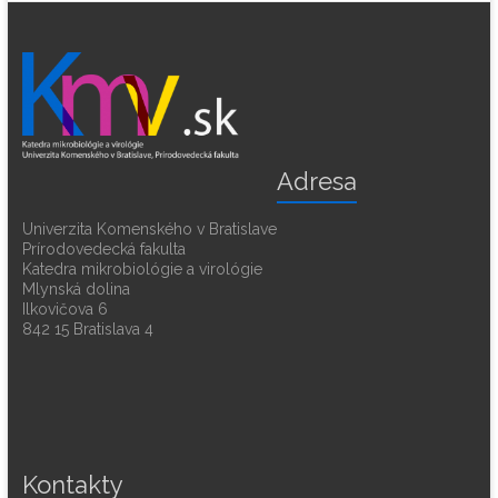
Adresa
Univerzita Komenského v Bratislave
Prírodovedecká fakulta
Katedra mikrobiológie a virológie
Mlynská dolina
Ilkovičova 6
842 15 Bratislava 4
Kontakty