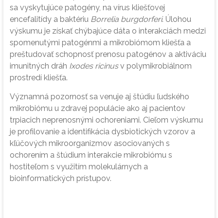
sa vyskytujúce patogény, na vírus kliešťovej
encefalitídy a baktériu
Borrelia burgdorferi
. Úlohou
výskumu je získať chýbajúce dáta o interakciách medzi
spomenutými patogénmi a mikrobiómom kliešťa a
preštudovať schopnosť prenosu patogénov a aktiváciu
imunitných dráh
Ixodes ricinus
v polymikrobiálnom
prostredí kliešťa.
Významná pozornosť sa venuje aj štúdiu ľudského
mikrobiómu u zdravej populácie ako aj pacientov
trpiacich neprenosnými ochoreniami. Cieľom výskumu
je profilovanie a identifikácia dysbiotických vzorov a
kľúčových mikroorganizmov asociovaných s
ochorením a štúdium interakcie mikrobiómu s
hostiteľom s využitím molekulárnych a
bioinformatických prístupov.