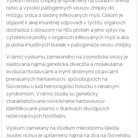
Výskum vírusu chrípky je upriamený na štúdium šírenia
nízko a vysoko patogénnych vírusov chrípky do
mozgu, srdca a sleziny infikovaných myší. Cieľom je
objasniť k akej imunitnej odpovedi v týchto orgánoch
dochádza s dôrazom na NS1 proteín a jeho vplyv na
cytokínové profily v orgánoch infikovaných myší a aká
je úloha imunitných buniek v patogenéze vírusu chrípky.
V rámci výskumu zameraného na zoonotické vírusy je
sledovaná najmä genetická diverzita a molekulárna
evolúcia hlodavcami a inými drobnými cicavcami
prenášaných hantavírusov, spôsobujúcich na
Slovensku u ľudí hemoragickú horúčku s renálnym
syndrómom. V rámci štúdia sú geneticky
charakterizované nové kmene hantavírusov
identifikované priamo v tkanivách divožijúcich
rezervoárových hostiteľov.
Výskum zameraný na štúdium mikrobiómu kliešťa
Ixodes ricinus
je upriamený najmä na dva na Slovensku