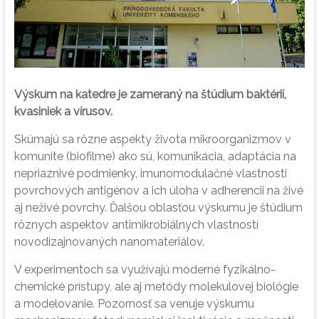
Výskum na katedre je zameraný na štúdium baktérií,
kvasiniek a vírusov.
Skúmajú sa rôzne aspekty života mikroorganizmov v
komunite (biofilme) ako sú, komunikácia, adaptácia na
nepriaznivé podmienky, imunomodulačné vlastnosti
povrchových antigénov a ich úloha v adherencii na živé
aj neživé povrchy. Ďalšou oblasťou výskumu je štúdium
rôznych aspektov antimikrobiálnych vlastností
novodizajnovaných nanomateriálov.
V experimentoch sa využívajú moderné fyzikálno-
chemické prístupy, ale aj metódy molekulovej biológie
a modelovanie. Pozornosť sa venuje výskumu