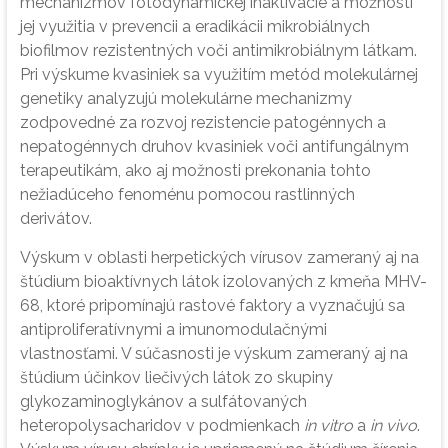
mechanizmov fotodynamickej inaktivácie a možnosti
jej využitia v prevencii a eradikácii mikrobiálnych
biofilmov rezistentných voči antimikrobiálnym látkam.
Pri výskume kvasiniek sa využitím metód molekulárnej
genetiky analyzujú molekulárne mechanizmy
zodpovedné za rozvoj rezistencie patogénnych a
nepatogénnych druhov kvasiniek voči antifungálnym
terapeutikám, ako aj možnosti prekonania tohto
nežiadúceho fenoménu pomocou rastlinných
derivátov.
Výskum v oblasti herpetických vírusov zameraný aj na
štúdium bioaktívnych látok izolovaných z kmeňa MHV-
68, ktoré pripomínajú rastové faktory a vyznačujú sa
antiproliferatívnymi a imunomodulačnými
vlastnosťami. V súčasnosti je výskum zameraný aj na
štúdium účinkov liečivých látok zo skupiny
glykozaminoglykánov a sulfátovaných
heteropolysacharidov v podmienkach
in vitro
a
in vivo
.