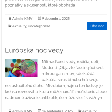
poznatky a skúsenosti, ktoré obohatia
Admin_KMV
9 decembra, 2025
Aktuality
,
Uncategorized
Čítať viac
Európska noc vedy
Milí nadšenci vedy, rodičia, deti,
študenti, „Objavte fascinujúci svet
mikroorganizmov, kde každá
baktéria, vírus či huba hrá svoju
nezastupiteľnú úlohu! Mikrobióm, najmä ten ľudský, je
krehká rovnováha, ktorú môže narušiť znečistenie alebo
nadmerné užívanie antibiotík, čo môže viesť k vážnym
Admin_KMV
16 septembra, 2025
Aktuality