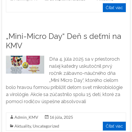
Čítať viac
„Mini-Micro Day“ Deň s deťmi na
KMV
Dňa 4. júla 2025 sa v priestoroch
našej katedry uskutočnil prvý
ročník zábavno-náučného dňa
„Mini Micro Day“, ktorého cieľom
bolo hravou formou priblížiť deťom svet mikrobiológie
a virológie. Akcie sa zúčastnilo spolu 15 detí, ktoré za
pomoci rodičov úspešne absolvovali
Admin_KMV
16 júla, 2025
Aktuality
,
Uncategorized
Čítať viac