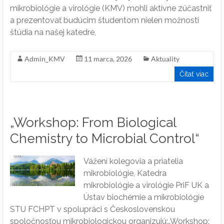
mikrobiológie a virológie (KMV) mohli aktívne zúčastniť
a prezentovať budúcim študentom nielen možnosti
štúdia na našej katedre,
Admin_KMV
11 marca, 2026
Aktuality
Čítať viac
„Workshop: From Biological
Chemistry to Microbial Control“
Vážení kolegovia a priatelia
mikrobiológie, Katedra
mikrobiológie a virológie PriF UK a
Ústav biochémie a mikrobiológie
STU FCHPT v spolupráci s Československou
spoločnosťou mikrobiologickou organizujú:„Workshop: