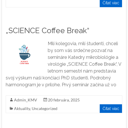
Čítať viac
„SCIENCE Coffee Break“
Milí kolegovia, milí študenti, chceli
by som vás srdečne pozvať na
semináre Katedry mikrobiológie a
virológie „SCIENCE Coffee Break“, V
letnom semestri nám predstavia
svoj výskum naši končiaci PhD študenti. Podrobný
harmonogram je v prílohe. Prvý seminár začína už vo
Admin_KMV
20 februára, 2025
Aktuality
,
Uncategorized
Čítať viac