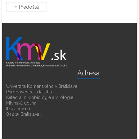
« Predošlá
Adresa
Univerzita Komenského v Bratislave
Prírodovedecká fakulta
Katedra mikrobiológie a virológie
Mlynská dolina
Ilkovičova 6
842 15 Bratislava 4