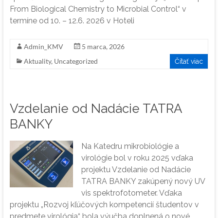
From Biological Chemistry to Microbial Control“ v
termíne od 10. – 12.6. 2026 v Hoteli
Admin_KMV
5 marca, 2026
Aktuality
,
Uncategorized
Čítať viac
Vzdelanie od Nadácie TATRA
BANKY
Na Katedru mikrobiológie a
virológie bol v roku 2025 vďaka
projektu Vzdelanie od Nadácie
TATRA BANKY zakúpený nový UV
vis spektrofotometer. Vďaka
projektu „Rozvoj kľúčových kompetencií študentov v
predmete virológia“ bola výučba doplnená o nové