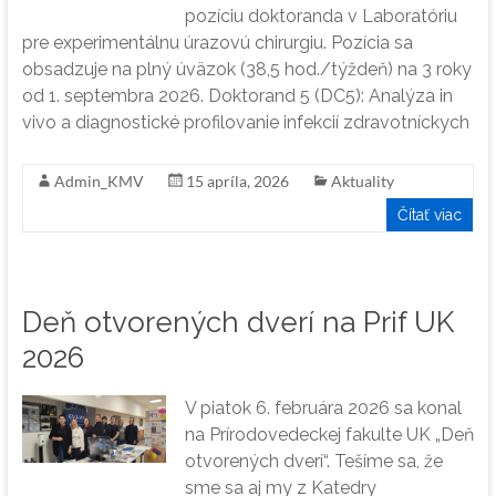
pozíciu doktoranda v Laboratóriu
pre experimentálnu úrazovú chirurgiu. Pozícia sa
obsadzuje na plný úväzok (38,5 hod./týždeň) na 3 roky
od 1. septembra 2026. Doktorand 5 (DC5): Analýza in
vivo a diagnostické profilovanie infekcií zdravotníckych
Admin_KMV
15 apríla, 2026
Aktuality
Čítať viac
Deň otvorených dverí na Prif UK
2026
V piatok 6. februára 2026 sa konal
na Prírodovedeckej fakulte UK „Deň
otvorených dverí“. Tešíme sa, že
sme sa aj my z Katedry