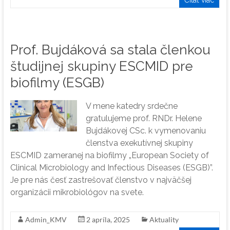
Prof. Bujdáková sa stala členkou
študijnej skupiny ESCMID pre
biofilmy (ESGB)
V mene katedry srdečne
gratulujeme prof. RNDr. Helene
Bujdákovej CSc. k vymenovaniu
členstva exekutívnej skupiny
ESCMID zameranej na biofilmy „European Society of
Clinical Microbiology and Infectious Diseases (ESGB)”.
Je pre nás česť zastrešovať členstvo v najväčšej
organizácii mikrobiológov na svete.
Admin_KMV
2 apríla, 2025
Aktuality