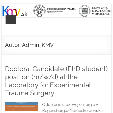
Prejsť
na
obsah
Menu
Katedra
mikrobiológie
Autor:
Admin_KMV
a
virológie
Doctoral Candidate (PhD student)
Prírodovedecká
fakulta
position (m/w/d) at the
Laboratory for Experimental
Trauma Surgery
Oddelenie úrazovej chirurgie v
Regensburgu/Nemecko ponúka