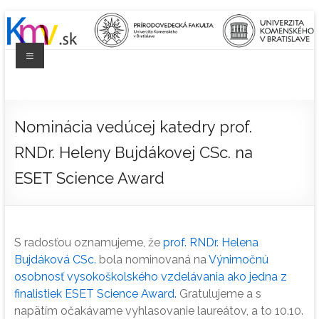
Prejsť
na
obsah
Menu
Katedra
mikrobiológie
Nominácia vedúcej katedry prof.
a
RNDr. Heleny Bujdákovej CSc. na
virológie
ESET Science Award
Prírodovedecká
fakulta
S radosťou oznamujeme, že
prof. RNDr. Helena
Bujdáková CSc.
bola nominovaná na
Výnimočnú
osobnosť vysokoškolského vzdelávania ako jedna z
finalistiek ESET Science Award.
Gratulujeme a s
napätím očakávame vyhlasovanie laureátov, a to 10.10.