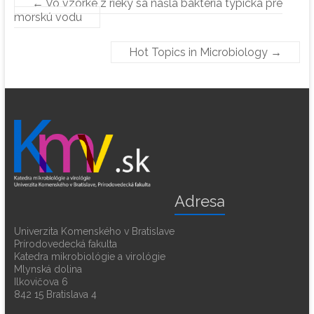
←
Vo vzorke z rieky sa našla baktéria typická pre
morskú vodu
Hot Topics in Microbiology
→
Adresa
Univerzita Komenského v Bratislave
Prírodovedecká fakulta
Katedra mikrobiológie a virológie
Mlynská dolina
Ilkovičova 6
842 15 Bratislava 4